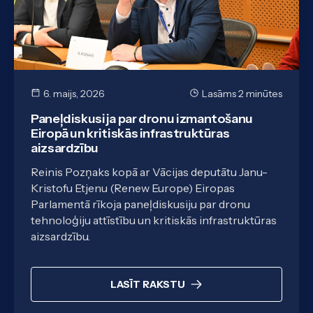
6. maijs, 2026
Lasāms 2 minūtes
Paneļdiskusija par dronu izmantošanu
Eiropā un kritiskās infrastruktūras
aizsardzību
Reinis Pozņaks kopā ar Vācijas deputātu Janu-
Kristofu Etjenu (Renew Europe) Eiropas
Parlamentā rīkoja paneļdiskusiju par dronu
tehnoloģiju attīstību un kritiskās infrastruktūras
aizsardzību.
LASĪT RAKSTU