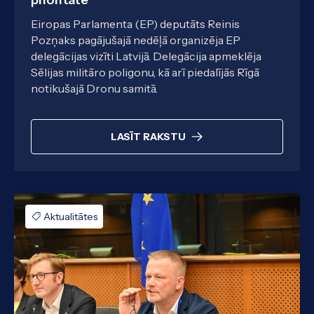
Eiropas Parlamenta (EP) deputāts Reinis
Pozņaks pagājušajā nedēļā organizēja EP
delegācijas vizīti Latvijā. Delegācija apmeklēja
Sēlijas militāro poligonu, kā arī piedalījās Rīgā
notikušajā Dronu samitā.
LASĪT RAKSTU
Aktualitātes