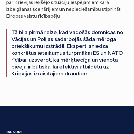
par Krievijas iekšējo situāciju, iespējamiem kara
izbeigšanas scenārijiem un nepieciešamību stiprināt
Eiropas valstu rīcībspēju.
Tā bija pirmā reize, kad vadošās domnīcas no
Vācijas un Polijas sadarbojās šāda mēroga
priekšlikumu izstrādē. Eksperti sniedza
konkrētus ieteikumus turpmākai ES un NATO
rīcībai, uzsverot, ka mērķtiecīga un vienota
pieeja ir būtiska, lai efektīvi atbildētu uz
Krievijas izraisītajiem draudiem.
JAUNUMI