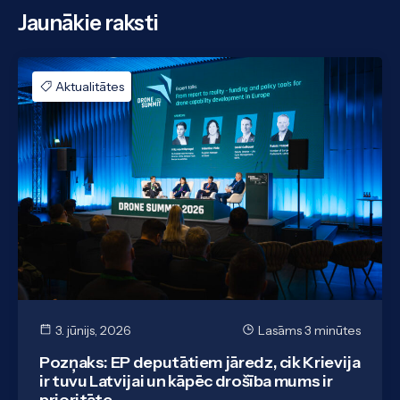
Jaunākie raksti
Aktualitātes
3. jūnijs, 2026
Lasāms 3 minūtes
Pozņaks: EP deputātiem jāredz, cik Krievija
ir tuvu Latvijai un kāpēc drošība mums ir
prioritāte