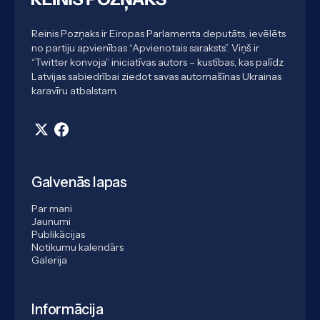
Reinis Pozņaks ir Eiropas Parlamenta deputāts, ievēlēts
no partiju apvienības “Apvienotais saraksts”. Viņš ir
“Twitter konvoja” iniciatīvas autors – kustības, kas palīdz
Latvijas sabiedrībai ziedot savas automašīnas Ukrainas
karavīru atbalstam.
Galvenās lapas
Par mani
Jaunumi
Publikācijas
Notikumu kalendārs
Galerija
Informācija