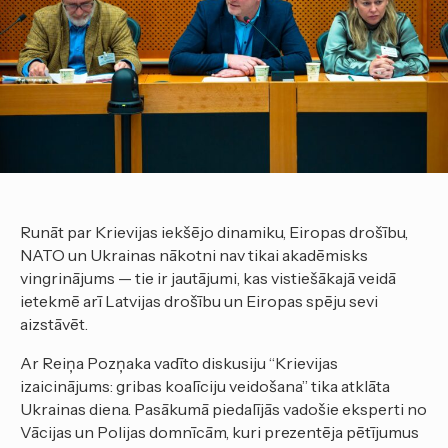
Runāt par Krievijas iekšējo dinamiku, Eiropas drošību,
NATO un Ukrainas nākotni nav tikai akadēmisks
vingrinājums — tie ir jautājumi, kas vistiešākajā veidā
ietekmē arī Latvijas drošību un Eiropas spēju sevi
aizstāvēt.
Ar Reiņa Pozņaka vadīto diskusiju “Krievijas
izaicinājums: gribas koalīciju veidošana” tika atklāta
Ukrainas diena. Pasākumā piedalījās vadošie eksperti no
Vācijas un Polijas domnīcām, kuri prezentēja pētījumus