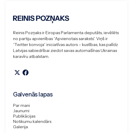
Reinis Pozņaks ir Eiropas Parlamenta deputāts, ievēlēts
no partiju apvienības “Apvienotais saraksts”. Viņš ir
“Twitter konvoja” iniciatīvas autors – kustības, kas palīdz
Latvijas sabiedrībai ziedot savas automašīnas Ukrainas
karavīru atbalstam.
Galvenās lapas
Par mani
Jaunumi
Publikācijas
Notikumu kalendārs
Galerija