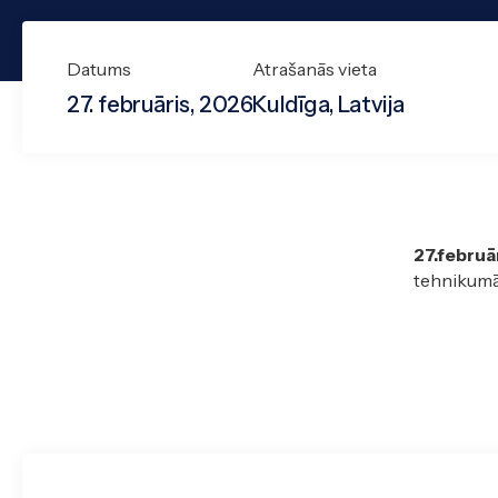
Datums
Atrašanās vieta
27. februāris, 2026
Kuldīga, Latvija
27.februā
tehnikumā