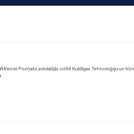
rī
Reinis Pozņaks piedalījās vizītē Kuldīgas Tehnoloģiju un tūr
.