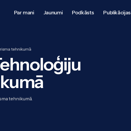
Par mani
Jaunumi
Podkāsts
Publikācijas
tūrisma tehnikumā
Tehnoloģiju
nikumā
risma tehnikumā.