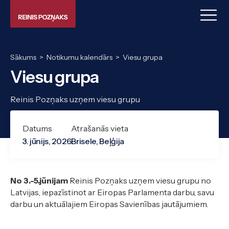
Sākums
>
Notikumu kalendārs
>
Viesu grupa
Viesu grupa
Reinis Pozņaks uzņem viesu grupu
Datums
Atrašanās vieta
3. jūnijs, 2026
Brisele, Beļģija
No 3.-5.jūnijam
Reinis Pozņaks uzņem viesu grupu no
Latvijas, iepazīstinot ar Eiropas Parlamenta darbu, savu
darbu un aktuālajiem Eiropas Savienības jautājumiem.