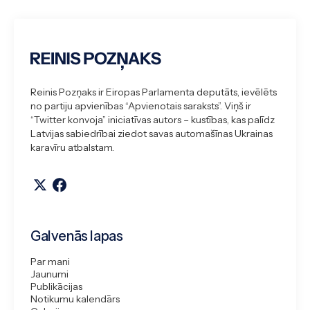
Reinis Pozņaks ir Eiropas Parlamenta deputāts, ievēlēts
no partiju apvienības “Apvienotais saraksts”. Viņš ir
“Twitter konvoja” iniciatīvas autors – kustības, kas palīdz
Latvijas sabiedrībai ziedot savas automašīnas Ukrainas
karavīru atbalstam.
Galvenās lapas
Par mani
Jaunumi
Publikācijas
Notikumu kalendārs