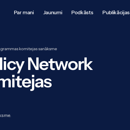
Par mani
Jaunumi
Podkāsts
Publikācijas
programmas komitejas sanāksme
licy Network
itejas
ksme.