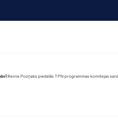
brī
Reinis Pozņaks piedalās TPN programmas komitejas san