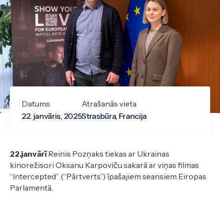
Datums
Atrašanās vieta
22. janvāris, 2025
Strasbūra, Francija
22.janvārī
Reinis Pozņaks tiekas ar Ukrainas
kinorežisori Oksanu Karpoviču sakarā ar viņas filmas
“Intercepted” (“Pārtverts”) īpašajiem seansiem Eiropas
Parlamentā.