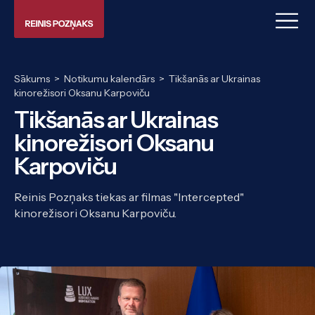
Sākums
>
Notikumu kalendārs
>
Tikšanās ar Ukrainas
kinorežisori Oksanu Karpoviču
Tikšanās ar Ukrainas
kinorežisori Oksanu
Karpoviču
Reinis Pozņaks tiekas ar filmas "Intercepted"
kinorežisori Oksanu Karpoviču.