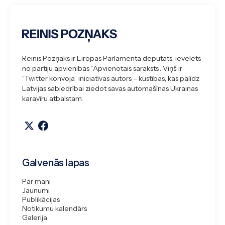
Reinis Pozņaks ir Eiropas Parlamenta deputāts, ievēlēts
no partiju apvienības “Apvienotais saraksts”. Viņš ir
“Twitter konvoja” iniciatīvas autors – kustības, kas palīdz
Latvijas sabiedrībai ziedot savas automašīnas Ukrainas
karavīru atbalstam.
Galvenās lapas
Par mani
Jaunumi
Publikācijas
Notikumu kalendārs
Galerija