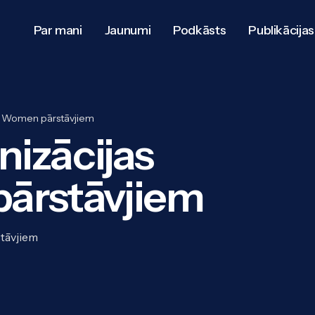
Par mani
Jaunumi
Podkāsts
Publikācijas
ed Women pārstāvjiem
nizācijas
ārstāvjiem
stāvjiem