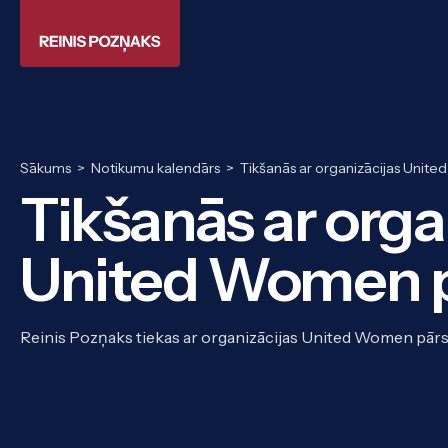
Sākums
>
Notikumu kalendārs
>
Tikšanās ar organizācijas Unit
Tikšanās ar orga
United Women p
Reinis Pozņaks tiekas ar organizācijas United Women pār