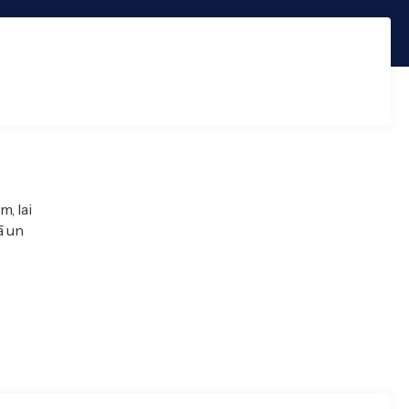
m, lai
ā un