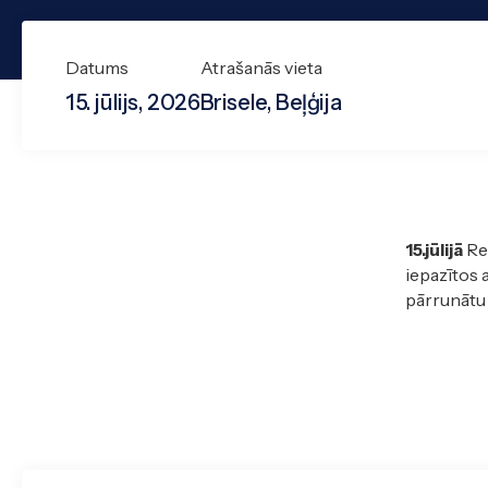
Datums
Atrašanās vieta
15. jūlijs, 2026
Brisele, Beļģija
15.jūlijā
Rei
iepazītos 
pārrunātu 