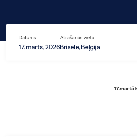
Datums
Atrašanās vieta
17. marts, 2026
Brisele, Beļgija
17.martā
R