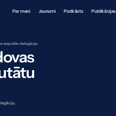
Par mani
Jaunumi
Podkāsts
Publikācijas
a deputātu delegāciju
dovas
utātu
egāciju.