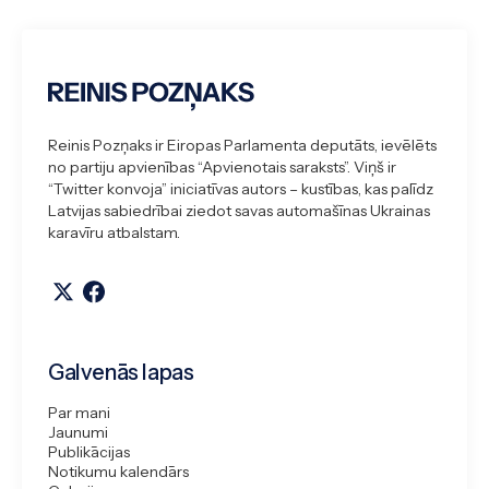
Reinis Pozņaks ir Eiropas Parlamenta deputāts, ievēlēts
no partiju apvienības “Apvienotais saraksts”. Viņš ir
“Twitter konvoja” iniciatīvas autors – kustības, kas palīdz
Latvijas sabiedrībai ziedot savas automašīnas Ukrainas
karavīru atbalstam.
Galvenās lapas
Par mani
Jaunumi
Publikācijas
Notikumu kalendārs