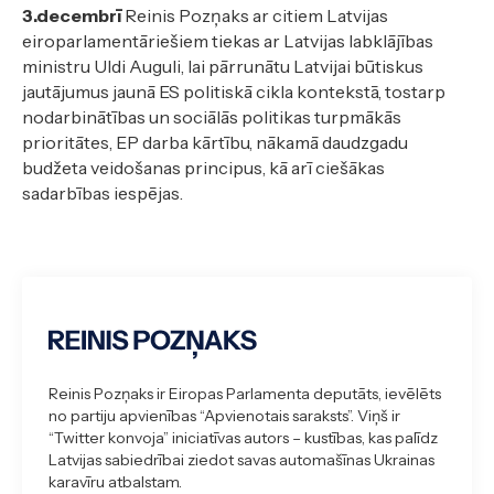
3.decembrī
Reinis Pozņaks ar citiem Latvijas
eiroparlamentāriešiem tiekas ar Latvijas labklājības
ministru Uldi Auguli, lai pārrunātu Latvijai būtiskus
jautājumus jaunā ES politiskā cikla kontekstā, tostarp
nodarbinātības un sociālās politikas turpmākās
prioritātes, EP darba kārtību, nākamā daudzgadu
budžeta veidošanas principus, kā arī ciešākas
sadarbības iespējas.
Reinis Pozņaks ir Eiropas Parlamenta deputāts, ievēlēts
no partiju apvienības “Apvienotais saraksts”. Viņš ir
“Twitter konvoja” iniciatīvas autors – kustības, kas palīdz
Latvijas sabiedrībai ziedot savas automašīnas Ukrainas
karavīru atbalstam.