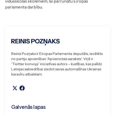
vidusskolas skolēniem, lai pārrunātu Eiropas
parlamenta darbību.
Reinis Pozņaks ir Eiropas Parlamenta deputāts, ievēlēts
no partiju apvienības “Apvienotais saraksts”. Viņš ir
“Twitter konvoja” iniciatīvas autors – kustības, kas palīdz
Latvijas sabiedrībai ziedot savas automašīnas Ukrainas
karavīru atbalstam.
Galvenās lapas