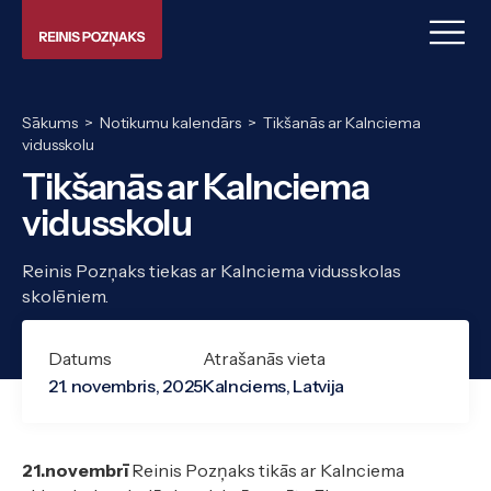
Sākums
>
Notikumu kalendārs
>
Tikšanās ar Kalnciema
vidusskolu
Tikšanās ar Kalnciema
vidusskolu
Reinis Pozņaks tiekas ar Kalnciema vidusskolas
skolēniem.
Datums
Atrašanās vieta
21. novembris, 2025
Kalnciems, Latvija
21.novembrī
Reinis Pozņaks tikās ar Kalnciema