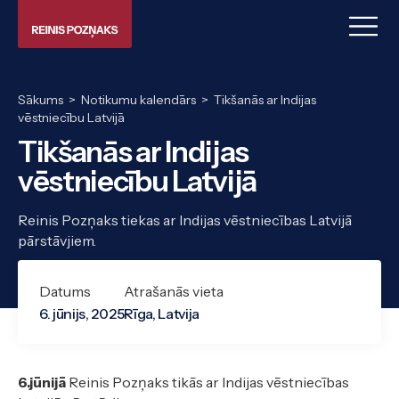
Sākums
>
Notikumu kalendārs
>
Tikšanās ar Indijas
vēstniecību Latvijā
Tikšanās ar Indijas
vēstniecību Latvijā
Reinis Pozņaks tiekas ar Indijas vēstniecības Latvijā
pārstāvjiem.
Datums
Atrašanās vieta
6. jūnijs, 2025
Rīga, Latvija
6.jūnijā
Reinis Pozņaks tikās ar Indijas vēstniecības