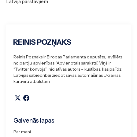
Latvijā pārstāvjiem.
Reinis Pozņaks ir Eiropas Parlamenta deputāts, ievēlēts
no partiju apvienības “Apvienotais saraksts”. Viņš ir
“Twitter konvoja” iniciatīvas autors – kustības, kas palīdz
Latvijas sabiedrībai ziedot savas automašīnas Ukrainas
karavīru atbalstam.
Galvenās lapas
Par mani