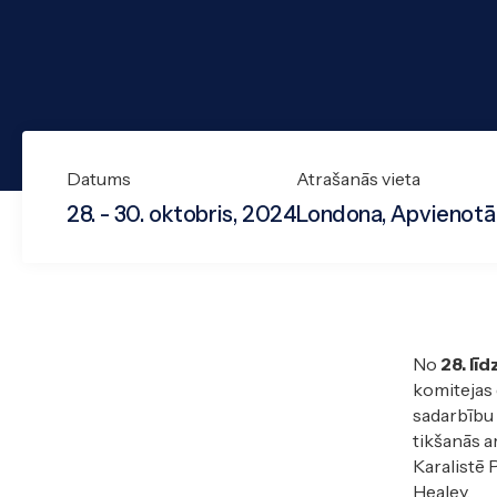
Datums
Atrašanās vieta
28. - 30. oktobris, 2024
Londona, Apvienotā 
No
28. lī
komitejas 
sadarbību 
tikšanās a
Karalistē 
Healey.