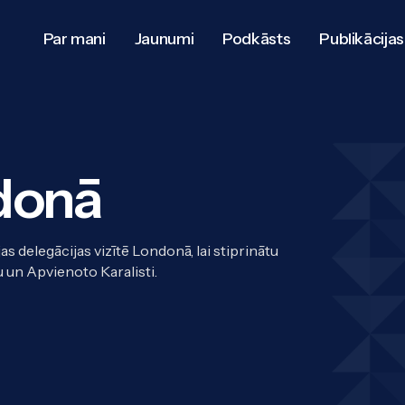
Par mani
Jaunumi
Podkāsts
Publikācijas
donā
delegācijas vizītē Londonā, lai stiprinātu
 un Apvienoto Karalisti.