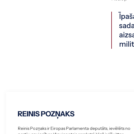
Īpaš
sada
aizs
mili
Reinis Pozņaks ir Eiropas Parlamenta deputāts, ievēlēts no