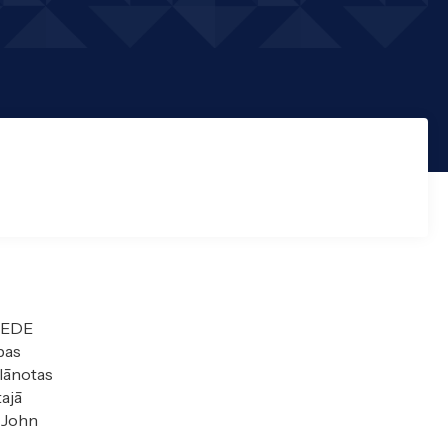
 SEDE
bas
plānotas
ajā
u John