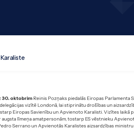
Karaliste
dz 30. oktobrim
Reinis Pozņaks piedalās Eiropas Parlamenta
delegācijas vizītē Londonā, lai stiprinātu drošības un aizsardzī
starp Eiropas Savienību un Apvienoto Karalisti. Vizītes laikā 
r augsta līmeņa amatpersonām, tostarp ES vēstnieku Apvienot
Pedro Serrano un Apvienotās Karalistes aizsardzības ministr