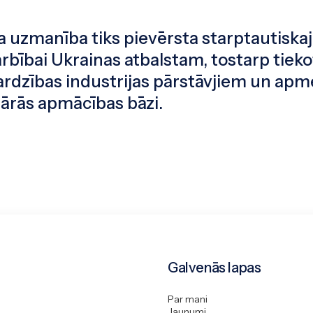
a uzmanība tiks pievērsta starptautiskaj
rbībai Ukrainas atbalstam, tostarp tieko
ardzības industrijas pārstāvjiem un apm
tārās apmācības bāzi.
Galvenās lapas
Par mani
Jaunumi