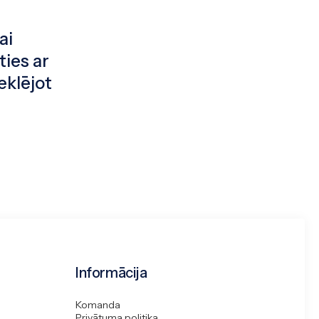
ai
ties ar
eklējot
Informācija
Komanda
Privātuma politika