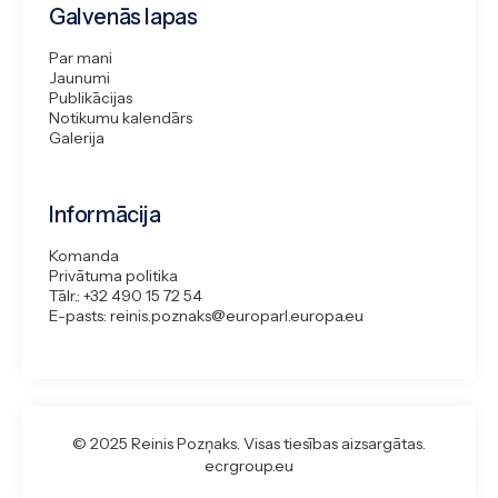
Galvenās lapas
Par mani
Jaunumi
Publikācijas
Notikumu kalendārs
Galerija
Informācija
Komanda
Privātuma politika
Tālr.: +32 490 15 72 54
E-pasts: reinis.poznaks@europarl.europa.eu
© 2025 Reinis Pozņaks. Visas tiesības aizsargātas.
ecrgroup.eu