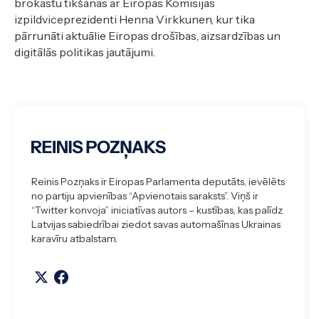
brokastu tikšanās ar Eiropas Komisijas
izpildviceprezidenti Henna Virkkunen, kur tika
pārrunāti aktuālie Eiropas drošības, aizsardzības un
digitālās politikas jautājumi.
Reinis Pozņaks ir Eiropas Parlamenta deputāts, ievēlēts
no partiju apvienības “Apvienotais saraksts”. Viņš ir
“Twitter konvoja” iniciatīvas autors – kustības, kas palīdz
Latvijas sabiedrībai ziedot savas automašīnas Ukrainas
karavīru atbalstam.