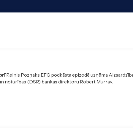
brī
Reinis Pozņaks EFG podkāsta epizodē uzņēma Aizsardzība
un noturības (DSR) bankas direktoru Robert Murray.