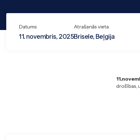
Datums
Atrašanās vieta
11. novembris, 2025
Brisele, Beļgija
11.novem
drošības, 