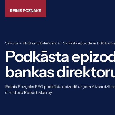
Sākums
>
Notikumu kalendārs
>
Podkāsta epizode ar DSR banka
Podkāsta epizo
bankas direktor
Reinis Pozņaks EFG podkāsta epizodē uzņem Aizsardzības,
direktoru Robert Murray.