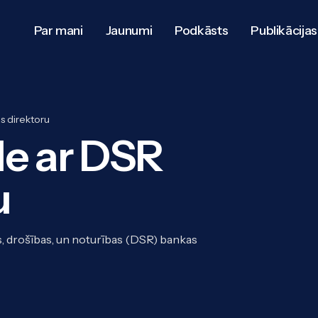
Par mani
Jaunumi
Podkāsts
Publikācijas
s direktoru
de ar DSR
u
 drošības, un noturības (DSR) bankas