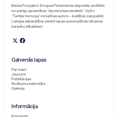
Reinis Pozņaks ir Eiropas Parlamenta deputāts, ievēlēts
no partiju apvienības “Apvienotais saraksts”. Viņš ir
“Twitter konvoja” iniciatīvas autors – kustības, kas palīdz
Latvijas sabiedrībai ziedot savas automašīnas Ukrainas
karavīru atbalstam.
Galvenās lapas
Par mani
Jaunumi
Publikācijas
Notikumu kalendārs
Galerija
Informācija
Komanda