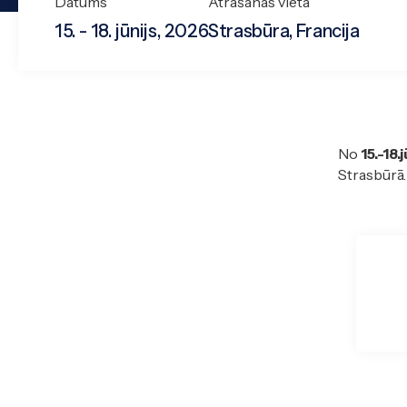
Datums
Atrašanās vieta
15. - 18. jūnijs, 2026
Strasbūra, Francija
No
15.-18.
Strasbūrā.