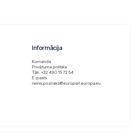
Informācija
Komanda
Privātuma politika
Tālr.: +32 490 15 72 54
E-pasts:
reinis.poznaks@europarl.europa.eu