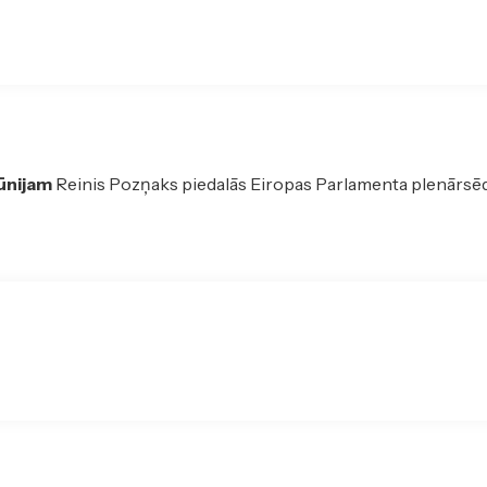
jūnijam
Reinis Pozņaks piedalās Eiropas Parlamenta plenārsē