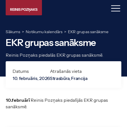
Sākums
>
Notikumu kalendārs
>
EKR grupas sanāksme
EKR grupas sanāksme
Reinis Pozņaks piedalās EKR grupas sanāksmē.
Datums
Atrašanās vieta
10. februāris, 2026
Strasbūra, Francija
10.februārī
Reinis Pozņaks piedalījās EKR grupas
sanāksmē.