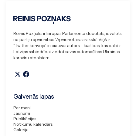
Reinis Pozņaks ir Eiropas Parlamenta deputāts, ievēlēts
no partiju apvienības “Apvienotais saraksts”. Viņš ir
“Twitter konvoja” iniciatīvas autors – kustības, kas palīdz
Latvijas sabiedrībai ziedot savas automašīnas Ukrainas
karavīru atbalstam.
Galvenās lapas
Par mani
Jaunumi
Publikācijas
Notikumu kalendārs
Galerija