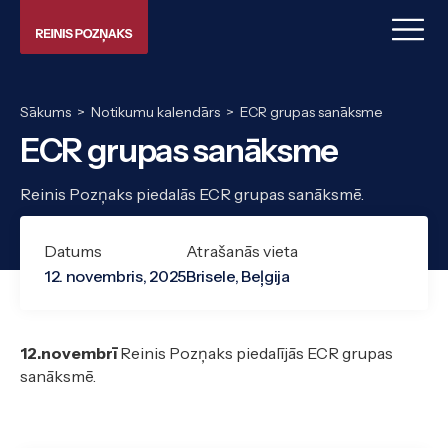
Sākums
>
Notikumu kalendārs
>
ECR grupas sanāksme
ECR grupas sanāksme
Reinis Pozņaks piedalās ECR grupas sanāksmē.
Datums
Atrašanās vieta
12. novembris, 2025
Brisele, Beļgija
12.novembrī
Reinis Pozņaks piedalījās ECR grupas
sanāksmē.