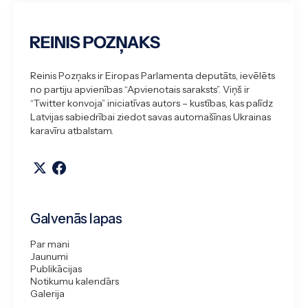
Reinis Pozņaks ir Eiropas Parlamenta deputāts, ievēlēts
no partiju apvienības “Apvienotais saraksts”. Viņš ir
“Twitter konvoja” iniciatīvas autors – kustības, kas palīdz
Latvijas sabiedrībai ziedot savas automašīnas Ukrainas
karavīru atbalstam.
Galvenās lapas
Par mani
Jaunumi
Publikācijas
Notikumu kalendārs
Galerija