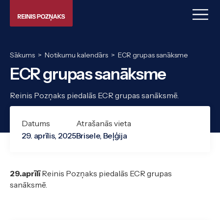
Sākums
>
Notikumu kalendārs
>
ECR grupas sanāksme
ECR grupas sanāksme
Reinis Pozņaks piedalās ECR grupas sanāksmē.
Datums
Atrašanās vieta
29. aprīlis, 2025
Brisele, Beļģija
29.aprīlī
Reinis Pozņaks piedalās ECR grupas
sanāksmē.