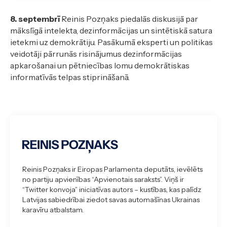
8. septembrī
Reinis Pozņaks piedalās diskusijā par
mākslīgā intelekta, dezinformācijas un sintētiskā satura
ietekmi uz demokrātiju. Pasākumā eksperti un politikas
veidotāji pārrunās risinājumus dezinformācijas
apkarošanai un pētniecības lomu demokrātiskas
informatīvās telpas stiprināšanā.
Reinis Pozņaks ir Eiropas Parlamenta deputāts, ievēlēts
no partiju apvienības “Apvienotais saraksts”. Viņš ir
“Twitter konvoja” iniciatīvas autors – kustības, kas palīdz
Latvijas sabiedrībai ziedot savas automašīnas Ukrainas
karavīru atbalstam.