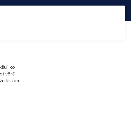
kšu”, ko
ot vērā
ežu krīzēm