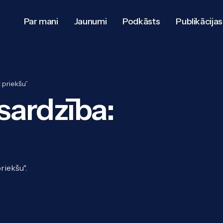
Par mani
Jaunumi
Podkāsts
Publikācijas
z priekšu”
zsardzība:
riekšu".