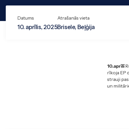
Datums
Atrašanās vieta
10. aprīlis, 2025
Brisele, Beļģija
10.aprīlī
Re
rīkoja EP 
strauji pa
un militār