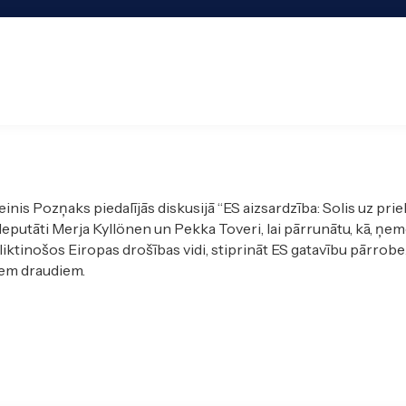
inis Pozņaks piedalījās diskusijā “ES aizsardzība: Solis uz prie
deputāti Merja Kyllönen un Pekka Toveri, lai pārrunātu, kā, ņem
sliktinošos Eiropas drošības vidi, stiprināt ES gatavību pārrob
iem draudiem.