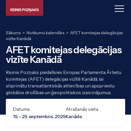
Sākums
>
Notikumu kalendārs
>
AFET komitejas delegācijas
vizīte Kanādā
AFET komitejas delegācijas
vizīte Kanādā
Reinis Pozņaks piedalīsies Eiropas Parlamenta Ārlietu
komitejas (AFET) delegācijas vizītē Kanādā, lai
stiprinātu transatlantiskās attiecības un apspriestu
globālos drošības un ģeopolitiskos izaicinājumus.
Datums
Atrašanās vieta
15. - 25. septembris, 2025
Kanāda