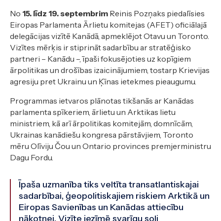
No
15. līdz 19. septembrim
Reinis Pozņaks piedalīsies
Eiropas Parlamenta Ārlietu komitejas (AFET) oficiālajā
delegācijas vizītē Kanādā, apmeklējot Otavu un Toronto.
Vizītes mērķis ir stiprināt sadarbību ar stratēģisko
partneri – Kanādu –, īpaši fokusējoties uz kopīgiem
ārpolitikas un drošības izaicinājumiem, tostarp Krievijas
agresiju pret Ukrainu un Ķīnas ietekmes pieaugumu.
Programmas ietvaros plānotas tikšanās ar Kanādas
parlamenta spīkeriem, ārlietu un Arktikas lietu
ministriem, kā arī ārpolitikas komitejām, domnīcām,
Ukrainas kanādiešu kongresa pārstāvjiem, Toronto
mēru Olīviju Čou un Ontario provinces premjerministru
Dagu Fordu.
Īpaša uzmanība tiks veltīta transatlantiskajai
sadarbībai, ģeopolitiskajiem riskiem Arktikā un
Eiropas Savienības un Kanādas attiecību
nākotnei. Vizīte iezīmē svarīgu soli