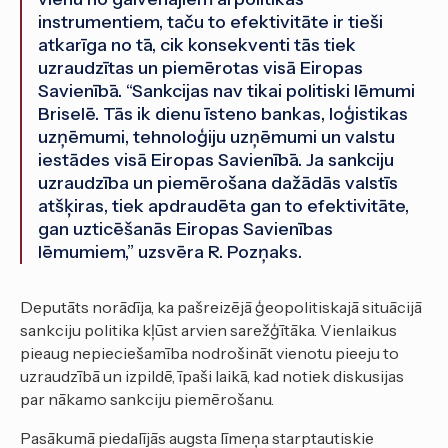
instrumentiem, taču to efektivitāte ir tieši
atkarīga no tā, cik konsekventi tās tiek
uzraudzītas un piemērotas visā Eiropas
Savienībā. “Sankcijas nav tikai politiski lēmumi
Briselē. Tās ik dienu īsteno bankas, loģistikas
uzņēmumi, tehnoloģiju uzņēmumi un valstu
iestādes visā Eiropas Savienībā. Ja sankciju
uzraudzība un piemērošana dažādās valstīs
atšķiras, tiek apdraudēta gan to efektivitāte,
gan uzticēšanās Eiropas Savienības
lēmumiem,” uzsvēra R. Pozņaks.
Deputāts norādīja, ka pašreizējā ģeopolitiskajā situācijā
sankciju politika kļūst arvien sarežģītāka. Vienlaikus
pieaug nepieciešamība nodrošināt vienotu pieeju to
uzraudzībā un izpildē, īpaši laikā, kad notiek diskusijas
par nākamo sankciju piemērošanu.
Pasākumā piedalījās augsta līmeņa starptautiskie