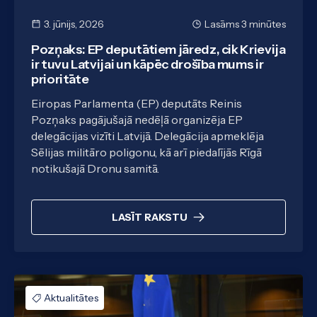
3. jūnijs, 2026
Lasāms 3 minūtes
Pozņaks: EP deputātiem jāredz, cik Krievija
ir tuvu Latvijai un kāpēc drošība mums ir
prioritāte
Eiropas Parlamenta (EP) deputāts Reinis
Pozņaks pagājušajā nedēļā organizēja EP
delegācijas vizīti Latvijā. Delegācija apmeklēja
Sēlijas militāro poligonu, kā arī piedalījās Rīgā
notikušajā Dronu samitā.
LASĪT RAKSTU
Aktualitātes