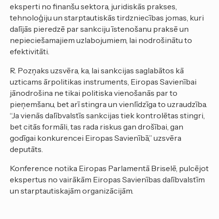
eksperti no finanšu sektora, juridiskās prakses,
tehnoloģiju un starptautiskās tirdzniecības jomas, kuri
dalījās pieredzē par sankciju īstenošanu praksē un
nepieciešamajiem uzlabojumiem, lai nodrošinātu to
efektivitāti.
R. Pozņaks uzsvēra, ka, lai sankcijas saglabātos kā
uzticams ārpolitikas instruments, Eiropas Savienībai
jānodrošina ne tikai politiska vienošanās par to
pieņemšanu, bet arī stingra un vienlīdzīga to uzraudzība.
“Ja vienās dalībvalstīs sankcijas tiek kontrolētas stingri,
bet citās formāli, tas rada riskus gan drošībai, gan
godīgai konkurencei Eiropas Savienībā,” uzsvēra
deputāts.
Konference notika Eiropas Parlamentā Briselē, pulcējot
ekspertus no vairākām Eiropas Savienības dalībvalstīm
un starptautiskajām organizācijām.