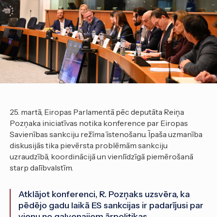
25. martā, Eiropas Parlamentā pēc deputāta Reiņa
Pozņaka iniciatīvas notika konference par Eiropas
Savienības sankciju režīma īstenošanu. Īpaša uzmanība
diskusijās tika pievērsta problēmām sankciju
uzraudzībā, koordinācijā un vienlīdzīgā piemērošanā
starp dalībvalstīm.
Atklājot konferenci, R. Pozņaks uzsvēra, ka
pēdējo gadu laikā ES sankcijas ir padarījusi par
vienu no galvenajiem ārpolitikas