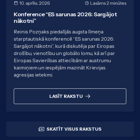
10. aprīlis, 2026
Lasāms 2 minūtes
Konference “ES sarunas 2026: Sargājot
nākotni”
Reinis Pozņaks piedalījās augsta līmeņa
starptautiskā konferencē “ES sarunas 2026:
Sargājot nākotni”, kurā diskutēja par Eiropas
drošību, vienotību un globālo lomu, kā arī par
Eiropas Savienības attiecībām ar austrumu
kaimiņiem un iespējām mazināt Krievijas
agresijas ietekmi.
LASĪT RAKSTU
SKATĪT VISUS RAKSTUS