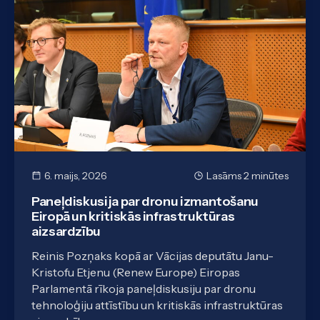
6. maijs, 2026
Lasāms 2 minūtes
Paneļdiskusija par dronu izmantošanu
Eiropā un kritiskās infrastruktūras
aizsardzību
Reinis Pozņaks kopā ar Vācijas deputātu Janu-
Kristofu Etjenu (Renew Europe) Eiropas
Parlamentā rīkoja paneļdiskusiju par dronu
tehnoloģiju attīstību un kritiskās infrastruktūras